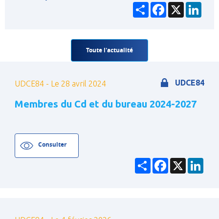
Partager
Facebook
X
Link
Toute l'actualité
UDCE84
UDCE84 - Le 28 avril 2024
Membres du Cd et du bureau 2024-2027
Consulter
Partager
Facebook
X
Link